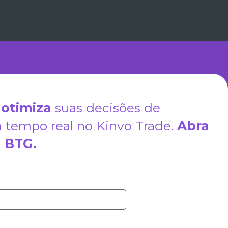
otimiza
suas decisões de
tempo real no Kinvo Trade.
Abra
a
BTG.