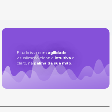
E tudo isso com
agilidade
,
visualização clean e
intuitiva
e,
claro, na
palma da sua mão.