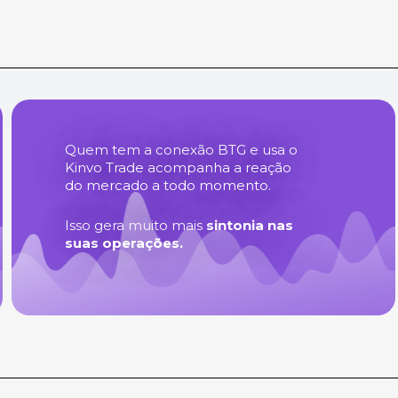
Quem tem a conexão BTG e usa o
Kinvo Trade acompanha a reação
do mercado a todo momento.
Isso gera muito mais
sintonia nas
suas operações.