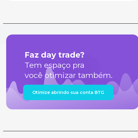
Faz day trade?
Tem espaço pra
você otimizar também.
Otimize abrindo sua conta BTG