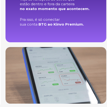
estão dentro e fora da carteira
no exato momento que acontecem.
Pra isso, é só conectar
sua conta
BTG ao Kinvo Premium.